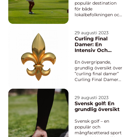
poäng. För att utföra
populär destination
detta...
för både
lokalbefolkningen och
turister som är
intresserade av golf.
Ön erbjuder
29 augusti 2023
fantastiska golfbanor
Curling Final
och en unik
Damer: En
golfupplevelse i en
Intensiv Och
naturskön miljö. I
Spännande
denna artikel kommer
Mästerskap
En övergripande,
vi att ge en
grundlig översikt över
omfattande
”curling final damer”
presentation...
Curling Final Damer
är en prestigefylld
tävling som samlar de
bästa kvinnliga
29 augusti 2023
curlingspelarna från
Svensk golf: En
hela världen för att
grundlig översikt
kämpa om titeln som
mästare. Denna
Svensk golf – en
intensiva och
populär och
spännan...
mångfacetterad sport