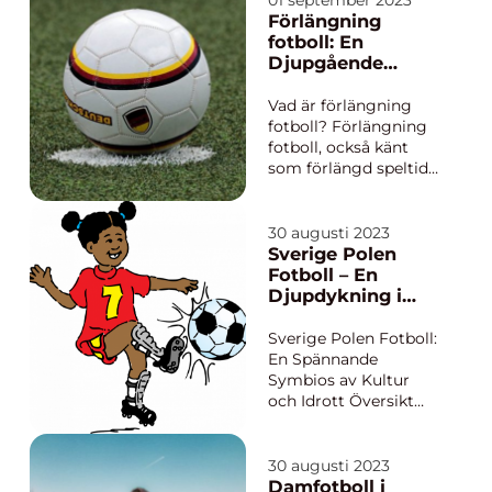
01 september 2023
som ”floorball”, är en
Förlängning
högintensiv sport
fotboll: En
som spelas inomhus.
Djupgående
Den spelas med en
Översikt
plastboll och
Vad är förlängning
innebandykl...
fotboll? Förlängning
fotboll, också känt
som förlängd speltid
eller övertid, är en
period som läggs till
vid slutet av en
30 augusti 2023
fotbollsmatch om
Sverige Polen
inget lag lyckas
Fotboll – En
avgöra resultatet
Djupdykning i
under den vanliga
Historia och
speltiden. Detta
Nuvarande
Sverige Polen Fotboll:
förekommer ofta i
Tillstånd
En Spännande
tävl...
Symbios av Kultur
och Idrott Översikt
över Sverige Polen
Fotboll Sverige Polen
Fotboll har en lång
30 augusti 2023
och rik historia som
Damfotboll i