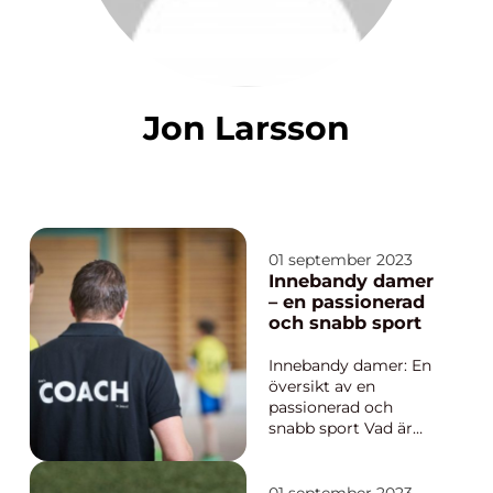
Jon Larsson
01 september 2023
Innebandy damer
– en passionerad
och snabb sport
Innebandy damer: En
översikt av en
passionerad och
snabb sport Vad är
innebandy damer och
vilka typer finns det?
Innebandy, även känt