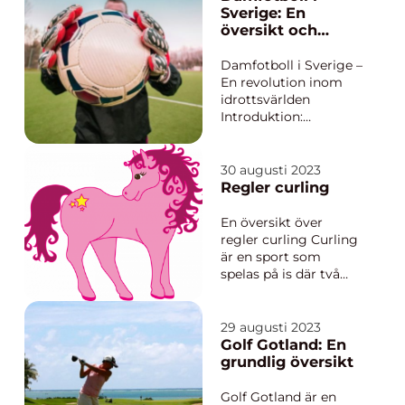
sträcker sig tillbaka
Sverige: En
till tidigt 1900-tal. Det
översikt och
är en
genomgång
sportevenemang och
Damfotboll i Sverige –
en manifestation av f...
En revolution inom
idrottsvärlden
Introduktion:
Damfotboll i Sverige
har genomgått en
imponerande
30 augusti 2023
utveckling de senaste
Regler curling
årtiondena och har
blivit en viktig del av
En översikt över
den svenska
regler curling Curling
idrottskulturen. Med
är en sport som
en damlandslag som
spelas på is där två
konsek...
lag, med fyra spelare i
varje lag, tävlar mot
varandra. Målet med
29 augusti 2023
spelet är att placera
Golf Gotland: En
sina stenar närmast
grundlig översikt
mitten av målet
(house) för att vinna
Golf Gotland är en