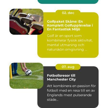
02. dec
Golfpaket Skåne: En
Komplett Golfupplevelse i
En Fantastisk Miljö
Golf är en sport som
kombinerar fysisk aktivitet,
mental utmaning och
naturskön omgivning ...
07. aug
Fotbollsresor till
Manchester City
Att kombinera en passion för
fotboll med en resa till en av
Englands mest pulserande
städe...