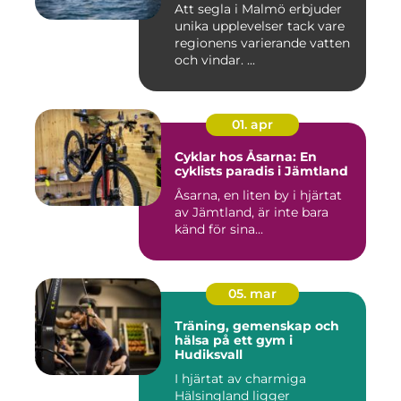
Att segla i Malmö erbjuder
unika upplevelser tack vare
regionens varierande vatten
och vindar. ...
01. apr
Cyklar hos Åsarna: En
cyklists paradis i Jämtland
Åsarna, en liten by i hjärtat
av Jämtland, är inte bara
känd för sina...
05. mar
Träning, gemenskap och
hälsa på ett gym i
Hudiksvall
I hjärtat av charmiga
Hälsingland ligger