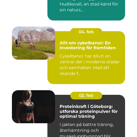
Hudiksvall, en stad känd för
sin naturs...
04. feb
Allt om cykelbanor: En
investering för framtiden
Cykelbanor har blivit en
central del i moderna städer
och samhällen. Med ett
ökande f...
02. feb
Proteinkraft i Göteborg:
utforska proteinpulver för
optimal träning
I jakten på bättre träning,
återhämtning och
muskeluppbyggnad blir