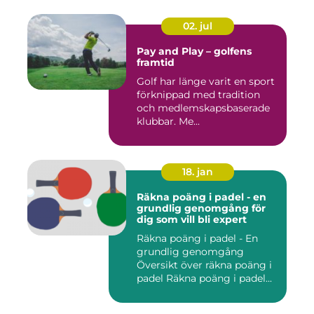
02. jul
Pay and Play – golfens
framtid
Golf har länge varit en sport
förknippad med tradition
och medlemskapsbaserade
klubbar. Me...
18. jan
Räkna poäng i padel - en
grundlig genomgång för
dig som vill bli expert
Räkna poäng i padel - En
grundlig genomgång
Översikt över räkna poäng i
padel Räkna poäng i padel...