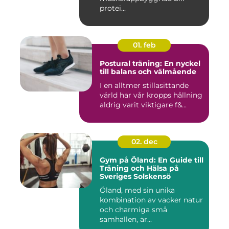
protei...
01. feb
Postural träning: En nyckel
till balans och välmående
I en alltmer stillasittande
värld har vår kropps hållning
aldrig varit viktigare f&...
02. dec
Gym på Öland: En Guide till
Träning och Hälsa på
Sveriges Solskensö
Öland, med sin unika
kombination av vacker natur
och charmiga små
samhällen, är...