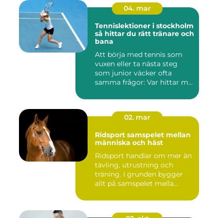
04. mar
Tennislektioner i stockholm
så hittar du rätt tränare och
bana
Att börja med tennis som
vuxen eller ta nästa steg
som junior väcker ofta
samma frågor: Var hittar m...
02. mar
Ridsport samspelet mellan
människa och häst
Ridsport handlar om mer än
tävling, utrustning och
träning. I grunden bygger
allt på samspelet mella...