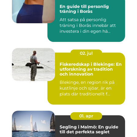
En guide till personlig
träning i Borås
Att satsa på personlig
träning i Borås innebär att
investera i din egen hä...
02. jul
Fiskeredskap i Blekinge: En
utforskning av tradition
och innovation
Blekinge, en region rik på
kustlinje och sjöar, är en
plats där traditionellt f...
01. apr
Segling i Malmö: En guide
till det perfekta seglet