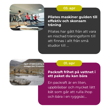
03. apr
Pilates maskiner guiden till
effektiv och skonsam
träning
Pilates har gått från att vara
en nischad träningsform till
att finnas i allt från små
studior till ...
01. apr
Packraft frihet på vattnet i
ett paket du kan bära
En packraft är en liten,
uppblåsbar och mycket lätt
båt som går att rulla ihop
och bära i en ryggsäc...