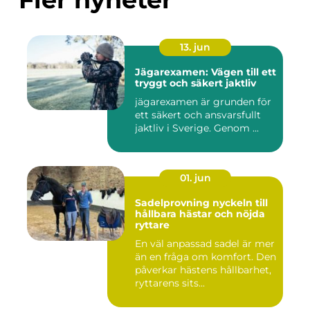
13. jun
Jägarexamen: Vägen till ett
tryggt och säkert jaktliv
jägarexamen är grunden för
ett säkert och ansvarsfullt
jaktliv i Sverige. Genom ...
01. jun
Sadelprovning nyckeln till
hållbara hästar och nöjda
ryttare
En väl anpassad sadel är mer
än en fråga om komfort. Den
påverkar hästens hållbarhet,
ryttarens sits...