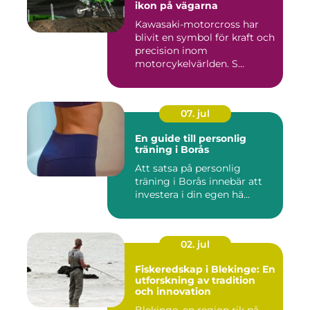
ikon på vägarna
Kawasaki-motorcross har
blivit en symbol för kraft och
precision inom
motorcykelvärlden. S...
07. jul
En guide till personlig
träning i Borås
Att satsa på personlig
träning i Borås innebär att
investera i din egen hä...
02. jul
Fiskeredskap i Blekinge: En
utforskning av tradition
och innovation