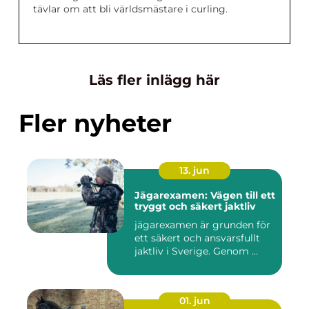
tävlar om att bli världsmästare i curling.
Läs fler inlägg här
Fler nyheter
13. jun
Jägarexamen: Vägen till ett
tryggt och säkert jaktliv
jägarexamen är grunden för
ett säkert och ansvarsfullt
jaktliv i Sverige. Genom ...
01. jun