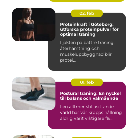
02. feb
Proteinkraft i Göteborg:
utforska proteinpulver för
optimal träning
I jakten på bättre träning,
återhämtning och
muskeluppbyggnad blir
protei...
01. feb
Postural träning: En nyckel
till balans och välmående
I en alltmer stillasittande
värld har vår kropps hållning
aldrig varit viktigare f&...