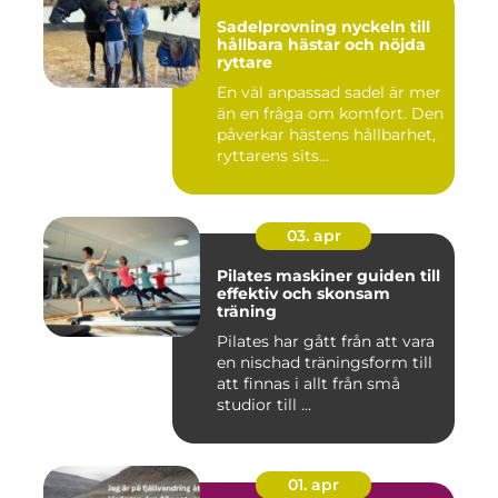
Sadelprovning nyckeln till
hållbara hästar och nöjda
ryttare
En väl anpassad sadel är mer
än en fråga om komfort. Den
påverkar hästens hållbarhet,
ryttarens sits...
03. apr
Pilates maskiner guiden till
effektiv och skonsam
träning
Pilates har gått från att vara
en nischad träningsform till
att finnas i allt från små
studior till ...
01. apr