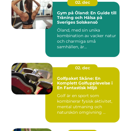
02. dec
Gym på Öland: En Guide till
Träning och Hälsa på
Sveriges Solskensö
Öland, med sin unika
kombination av vacker natur
och charmiga små
samhällen, är...
02. dec
Golfpaket Skåne: En
Komplett Golfupplevelse i
En Fantastisk Miljö
Golf är en sport som
kombinerar fysisk aktivitet,
mental utmaning och
naturskön omgivning ...