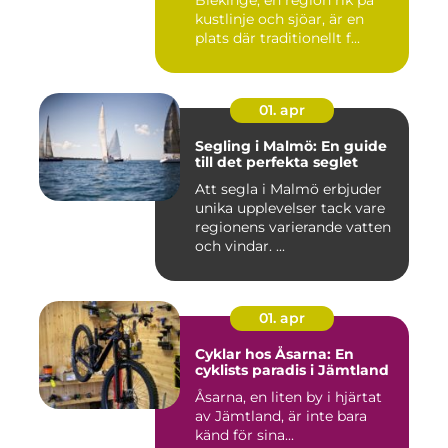
Blekinge, en region rik på
kustlinje och sjöar, är en
plats där traditionellt f...
01. apr
Segling i Malmö: En guide
till det perfekta seglet
Att segla i Malmö erbjuder
unika upplevelser tack vare
regionens varierande vatten
och vindar. ...
01. apr
Cyklar hos Åsarna: En
cyklists paradis i Jämtland
Åsarna, en liten by i hjärtat
av Jämtland, är inte bara
känd för sina...