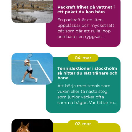
Packraft frihet på vattnet i
ett paket du kan bära
En packraft är en liten,
uppblåsbar och mycket lätt
båt som går att rulla ihop
och bära i en ryggsäc...
04. mar
Tennislektioner i stockholm
så hittar du rätt tränare och
bana
Att börja med tennis som
vuxen eller ta nästa steg
som junior väcker ofta
samma frågor: Var hittar m...
02. mar