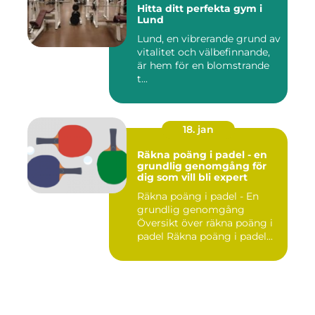
Hitta ditt perfekta gym i
Lund
Lund, en vibrerande grund av
vitalitet och välbefinnande,
är hem för en blomstrande
t...
18. jan
Räkna poäng i padel - en
grundlig genomgång för
dig som vill bli expert
Räkna poäng i padel - En
grundlig genomgång
Översikt över räkna poäng i
padel Räkna poäng i padel...