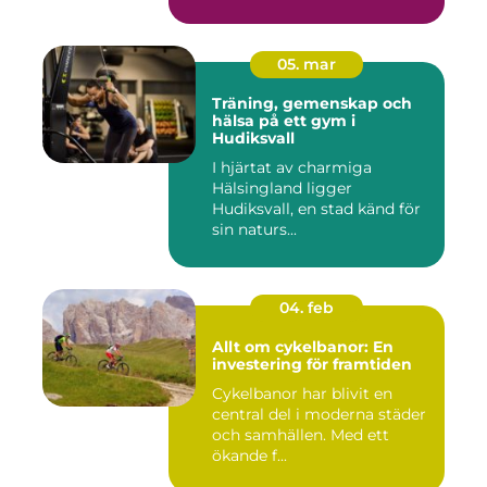
05. mar
Träning, gemenskap och
hälsa på ett gym i
Hudiksvall
I hjärtat av charmiga
Hälsingland ligger
Hudiksvall, en stad känd för
sin naturs...
04. feb
Allt om cykelbanor: En
investering för framtiden
Cykelbanor har blivit en
central del i moderna städer
och samhällen. Med ett
ökande f...