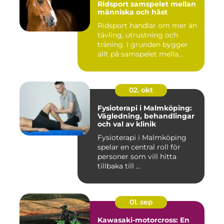
Ridsport samspelet mellan
människa och häst
Ridsport handlar om mer än
tävling, utrustning och
träning. I grunden bygger
allt på samspelet mella...
02. okt
Fysioterapi i Malmköping:
Vägledning, behandlingar
och val av klinik
Fysioterapi i Malmköping
spelar en central roll för
personer som vill hitta
tillbaka till ...
01. sep
Kawasaki-motorcross: En