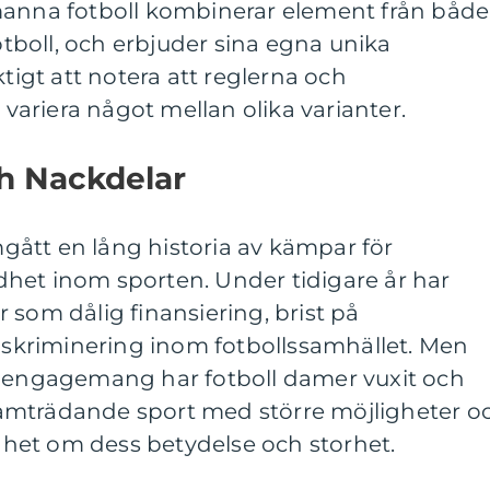
manna fotboll kombinerar element från både
boll, och erbjuder sina egna unika
ktigt att notera att reglerna och
ariera något mellan olika varianter.
ch Nackdelar
ått en lång historia av kämpar för
het inom sporten. Under tidigare år har
 som dålig finansiering, brist på
diskriminering inom fotbollssamhället. Men
h engagemang har fotboll damer vuxit och
 framträdande sport med större möjligheter o
het om dess betydelse och storhet.