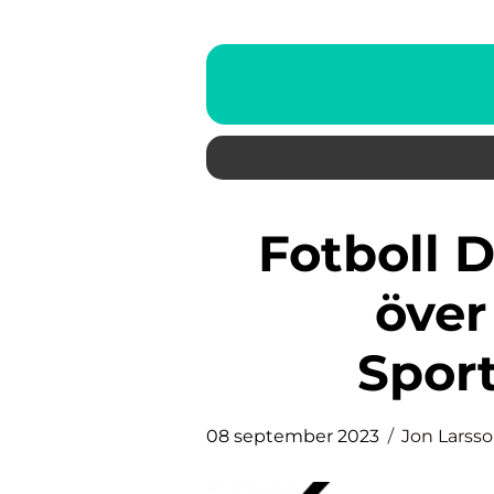
Fotboll Damer: En Översikt
över
Spor
08 september 2023
Jon Larss