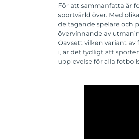
För att sammanfatta är f
sportvärld över. Med oli
deltagande spelare och pu
övervinnande av utmaninga
Oavsett vilken variant av 
i, är det tydligt att spo
upplevelse för alla fotboll