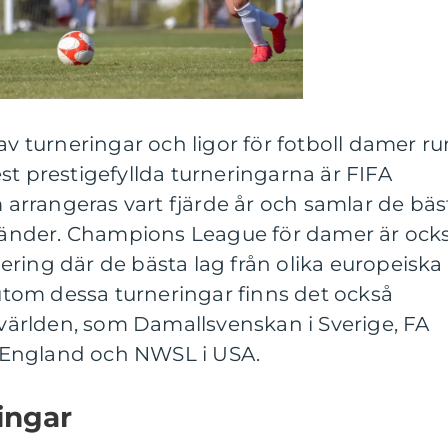
av turneringar och ligor för fotboll damer ru
st prestigefyllda turneringarna är FIFA
rrangeras vart fjärde år och samlar de bäs
a länder. Champions League för damer är ock
ring där de bästa lag från olika europeiska
örutom dessa turneringar finns det också
i världen, som Damallsvenskan i Sverige, FA
England och NWSL i USA.
ingar