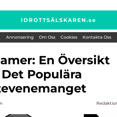
IDROTTSÄLSKAREN.
se
Annonsering
Om Oss
Cookies
Kontakta Oss
 Det Populära
tevenemanget
on
Redaktio