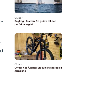
01. apr
ch
Segling i Malmö: En guide till det
perfekta seglet
s
ld
01. apr
Cyklar hos Åsarna: En cyklists paradis i
Jämtland