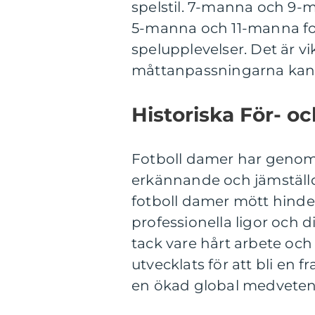
spelstil. 7-manna och 9-
5-manna och 11-manna fot
spelupplevelser. Det är vi
måttanpassningarna kan v
Historiska För- o
Fotboll damer har genomg
erkännande och jämställd
fotboll damer mött hinder
professionella ligor och 
tack vare hårt arbete oc
utvecklats för att bli en
en ökad global medveten