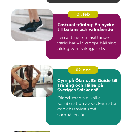
01. feb
Postural träning: En nyckel
till balans och välmående
I en alltmer stillasittande
värld har vår kropps hållning
aldrig varit viktigare f&...
02. dec
Gym på Öland: En Guide till
Träning och Hälsa på
Sveriges Solskensö
Öland, med sin unika
kombination av vacker natur
och charmiga små
samhällen, är...