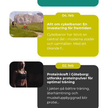
04. feb
Allt om cykelbanor: En
investering för framtiden
Cykelbanor har blivit en
central del i moderna städer
och samhällen. Med ett
ökande f...
02. feb
Proteinkraft i Göteborg:
utforska proteinpulver för
optimal träning
I jakten på bättre träning,
återhämtning och
muskeluppbyggnad blir
protei...