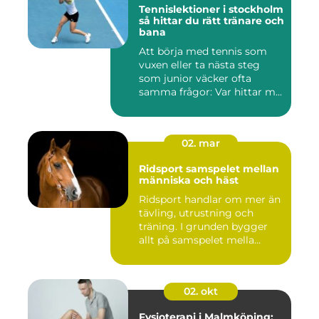
Tennislektioner i stockholm
så hittar du rätt tränare och
bana
Att börja med tennis som
vuxen eller ta nästa steg
som junior väcker ofta
samma frågor: Var hittar m...
02. mar
Ridsport samspelet mellan
människa och häst
Ridsport handlar om mer än
tävling, utrustning och
träning. I grunden bygger
allt på samspelet mella...
02. okt
Fysioterapi i Malmköping: