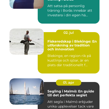
Att satsa på personlig
träning i Borås innebär att
investera i din egen hä...
02. jul
Fiskeredskap i Blekinge: En
utforskning av tradition
och innovation
Blekinge, en region rik på
kustlinje och sjöar, är en
plats där traditionellt f...
01. apr
Segling i Malmö: En guide
till det perfekta seglet
Att segla i Malmö erbjuder
unika upplevelser tack vare