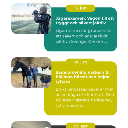
13. jun
Jägarexamen: Vägen till ett
tryggt och säkert jaktliv
jägarexamen är grunden för
ett säkert och ansvarsfullt
jaktliv i Sverige. Genom ...
01. jun
Sadelprovning nyckeln till
hållbara hästar och nöjda
ryttare
En väl anpassad sadel är mer
än en fråga om komfort. Den
påverkar hästens hållbarhet,
ryttarens sits...
03. apr