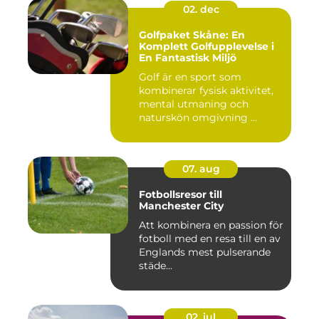
02. dec
Golfpaket Skåne: En
Komplett Golfupplevelse i
En Fantastisk Miljö
Golf är en sport som
kombinerar fysisk aktivitet,
mental utmaning och
naturskön omgivning ...
07. aug
Fotbollsresor till
Manchester City
Att kombinera en passion för
fotboll med en resa till en av
Englands mest pulserande
städe...
02. jul