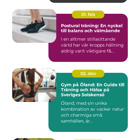
01. feb
Postural träning: En nyckel
till balans och välmående
I en alltmer stillasittande
värld har vår kropps hållning
aldrig varit viktigare f&...
02. dec
Gym på Öland: En Guide till
Träning och Hälsa på
Sveriges Solskensö
Öland, med sin unika
kombination av vacker natur
och charmiga små
samhällen, är...