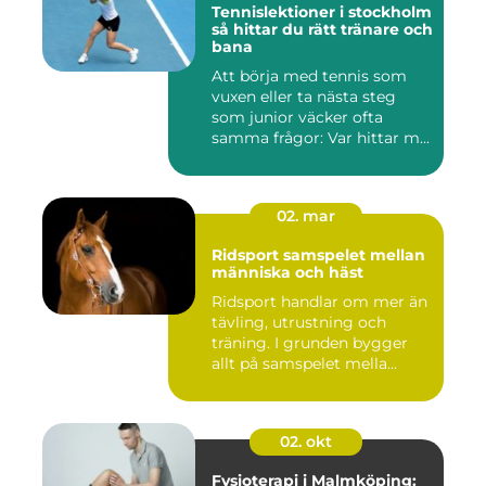
Tennislektioner i stockholm
så hittar du rätt tränare och
bana
Att börja med tennis som
vuxen eller ta nästa steg
som junior väcker ofta
samma frågor: Var hittar m...
02. mar
Ridsport samspelet mellan
människa och häst
Ridsport handlar om mer än
tävling, utrustning och
träning. I grunden bygger
allt på samspelet mella...
02. okt
Fysioterapi i Malmköping: