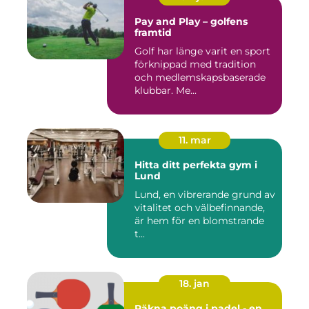
Pay and Play – golfens
framtid
Golf har länge varit en sport
förknippad med tradition
och medlemskapsbaserade
klubbar. Me...
11. mar
Hitta ditt perfekta gym i
Lund
Lund, en vibrerande grund av
vitalitet och välbefinnande,
är hem för en blomstrande
t...
18. jan
Räkna poäng i padel - en