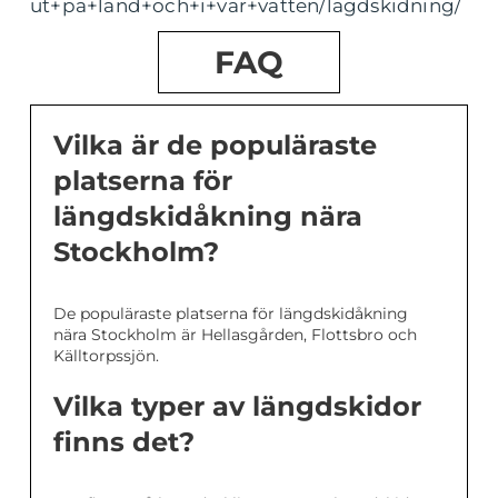
ut+pa+land+och+i+var+vatten/lagdskidning/
FAQ
Vilka är de populäraste
platserna för
längdskidåkning nära
Stockholm?
De populäraste platserna för längdskidåkning
nära Stockholm är Hellasgården, Flottsbro och
Källtorpssjön.
Vilka typer av längdskidor
finns det?