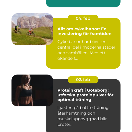
04. feb
Allt om cykelbanor: En
investering för framtiden
Cykelbanor har blivit en
central del i moderna städer
och samhällen. Med ett
ökande f...
02. feb
Proteinkraft i Göteborg:
utforska proteinpulver för
optimal träning
I jakten på bättre träning,
återhämtning och
muskeluppbyggnad blir
protei...