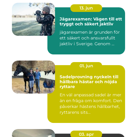
13. jun
Jägarexamen: Vägen till ett
tryggt och säkert jaktliv
jägarexamen är grunden för
ett säkert och ansvarsfullt
jaktliv i Sverige. Genom ...
01. jun
Sadelprovning nyckeln till
hållbara hästar och nöjda
ryttare
En väl anpassad sadel är mer
än en fråga om komfort. Den
påverkar hästens hållbarhet,
ryttarens sits...
03. apr