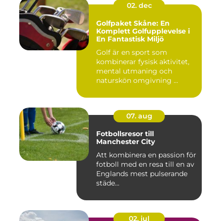
02. dec
Golfpaket Skåne: En
Komplett Golfupplevelse i
En Fantastisk Miljö
Golf är en sport som
kombinerar fysisk aktivitet,
mental utmaning och
naturskön omgivning ...
07. aug
Fotbollsresor till
Manchester City
Att kombinera en passion för
fotboll med en resa till en av
Englands mest pulserande
städe...
02. jul