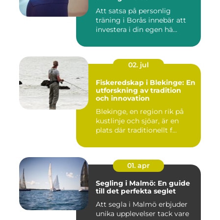
Att satsa på personlig
träning i Borås innebär att
investera i din egen hä...
02. jul
Fiskeredskap i Blekinge: En
utforskning av tradition
och innovation
Blekinge, en region rik på
kustlinje och sjöar, är en
plats där traditionellt f...
01. apr
Segling i Malmö: En guide
till det perfekta seglet
Att segla i Malmö erbjuder
unika upplevelser tack vare