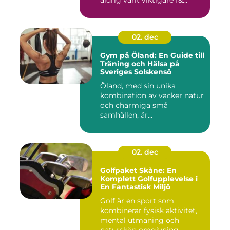
aldrig varit viktigare f&...
02. dec
Gym på Öland: En Guide till
Träning och Hälsa på
Sveriges Solskensö
Öland, med sin unika
kombination av vacker natur
och charmiga små
samhällen, är...
02. dec
Golfpaket Skåne: En
Komplett Golfupplevelse i
En Fantastisk Miljö
Golf är en sport som
kombinerar fysisk aktivitet,
mental utmaning och