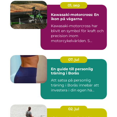
01. sep
Kawasaki-motorcross: En
ikon på vägarna
Kawasaki-motorcross har
blivit en symbol för kraft och
precision inom
motorcykelvärlden. S...
07. jul
En guide till personlig
träning i Borås
Att satsa på personlig
träning i Borås innebär att
investera i din egen hä...
02. jul