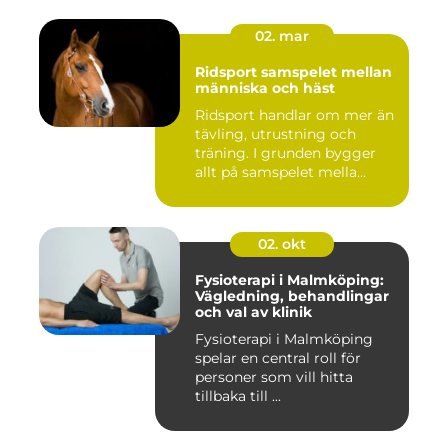
02. mar
Ridsport samspelet mellan
människa och häst
Ridsport handlar om mer än
tävling, utrustning och
träning. I grunden bygger
allt på samspelet mella...
02. okt
Fysioterapi i Malmköping:
Vägledning, behandlingar
och val av klinik
Fysioterapi i Malmköping
spelar en central roll för
personer som vill hitta
tillbaka till ...