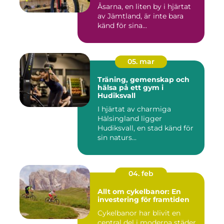
Åsarna, en liten by i hjärtat
av Jämtland, är inte bara
känd för sina...
05. mar
Träning, gemenskap och
hälsa på ett gym i
Hudiksvall
I hjärtat av charmiga
Hälsingland ligger
Hudiksvall, en stad känd för
sin naturs...
04. feb
Allt om cykelbanor: En
investering för framtiden
Cykelbanor har blivit en
central del i moderna städer