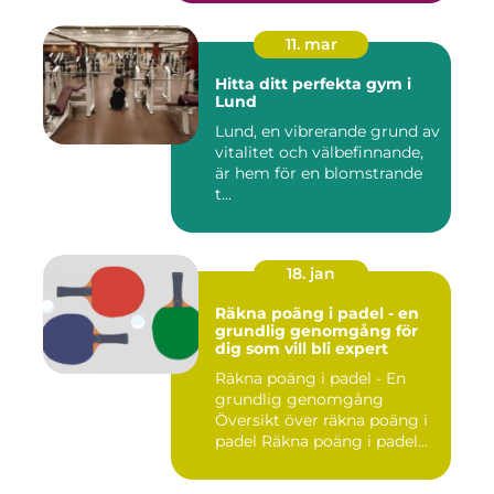
11. mar
Hitta ditt perfekta gym i
Lund
Lund, en vibrerande grund av
vitalitet och välbefinnande,
är hem för en blomstrande
t...
18. jan
Räkna poäng i padel - en
grundlig genomgång för
dig som vill bli expert
Räkna poäng i padel - En
grundlig genomgång
Översikt över räkna poäng i
padel Räkna poäng i padel...