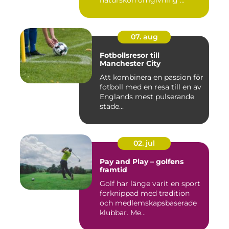
naturskön omgivning ...
07. aug
Fotbollsresor till
Manchester City
Att kombinera en passion för
fotboll med en resa till en av
Englands mest pulserande
städe...
02. jul
Pay and Play – golfens
framtid
Golf har länge varit en sport
förknippad med tradition
och medlemskapsbaserade
klubbar. Me...