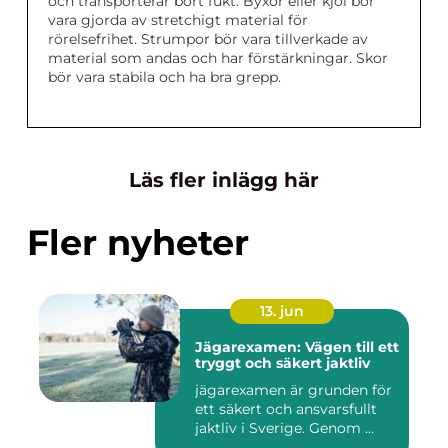
och transporterar bort fukt. Byxor eller kjol bör
vara gjorda av stretchigt material för
rörelsefrihet. Strumpor bör vara tillverkade av
material som andas och har förstärkningar. Skor
bör vara stabila och ha bra grepp.
Läs fler inlägg här
Fler nyheter
13. jun
Jägarexamen: Vägen till ett
tryggt och säkert jaktliv
jägarexamen är grunden för
ett säkert och ansvarsfullt
jaktliv i Sverige. Genom ...