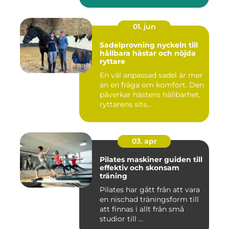
01. jun
Sadelprovning nyckeln till
hållbara hästar och nöjda
ryttare
En väl anpassad sadel är mer
än en fråga om komfort. Den
påverkar hästens hållbarhet,
ryttarens sits...
03. apr
Pilates maskiner guiden till
effektiv och skonsam
träning
Pilates har gått från att vara
en nischad träningsform till
att finnas i allt från små
studior till ...