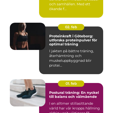
och samhällen. Med ett
ökande f...
02. feb
Proteinkraft i Göteborg:
utforska proteinpulver för
optimal träning
I jakten på bättre träning,
återhämtning och
muskeluppbyggnad blir
protei...
01. feb
Postural träning: En nyckel
till balans och välmående
I en alltmer stillasittande
värld har vår kropps hållning