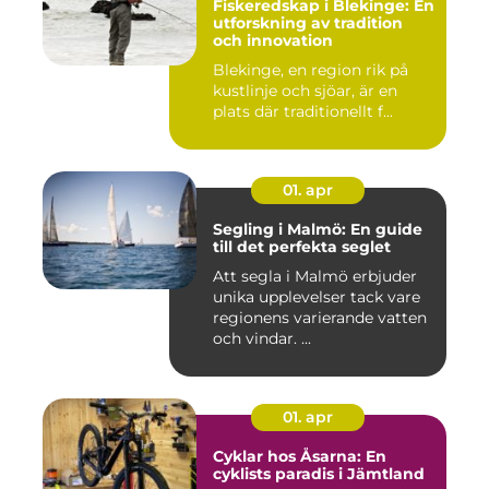
Fiskeredskap i Blekinge: En
utforskning av tradition
och innovation
Blekinge, en region rik på
kustlinje och sjöar, är en
plats där traditionellt f...
01. apr
Segling i Malmö: En guide
till det perfekta seglet
Att segla i Malmö erbjuder
unika upplevelser tack vare
regionens varierande vatten
och vindar. ...
01. apr
Cyklar hos Åsarna: En
cyklists paradis i Jämtland