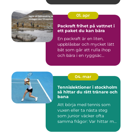
01. apr
Packraft frihet på vattnet i
ett paket du kan bära
En packraft är en liten,
uppblåsbar och mycket lätt
båt som går att rulla ihop
och bära i en ryggsäc...
04. mar
Tennislektioner i stockholm
så hittar du rätt tränare och
bana
Att börja med tennis som
vuxen eller ta nästa steg
som junior väcker ofta
samma frågor: Var hittar m...