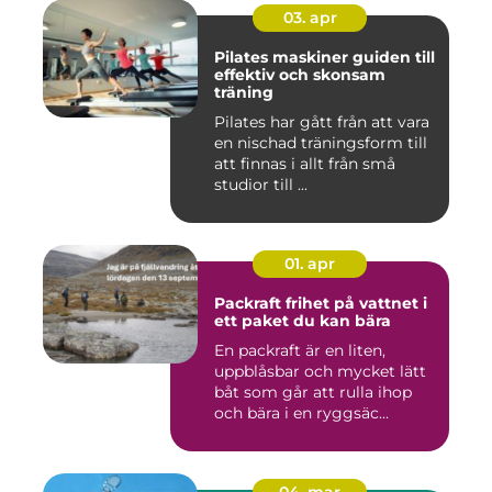
03. apr
Pilates maskiner guiden till
effektiv och skonsam
träning
Pilates har gått från att vara
en nischad träningsform till
att finnas i allt från små
studior till ...
01. apr
Packraft frihet på vattnet i
ett paket du kan bära
En packraft är en liten,
uppblåsbar och mycket lätt
båt som går att rulla ihop
och bära i en ryggsäc...