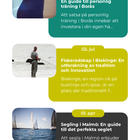
En guide till personlig
träning i Borås
Att satsa på personlig
träning i Borås innebär att
investera i din egen hä...
02. jul
Fiskeredskap i Blekinge: En
utforskning av tradition
och innovation
Blekinge, en region rik på
kustlinje och sjöar, är en
plats där traditionellt f...
01. apr
Segling i Malmö: En guide
till det perfekta seglet
Att segla i Malmö erbjuder