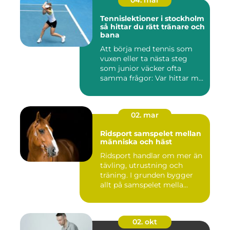
04. mar
Tennislektioner i stockholm
så hittar du rätt tränare och
bana
Att börja med tennis som
vuxen eller ta nästa steg
som junior väcker ofta
samma frågor: Var hittar m...
02. mar
Ridsport samspelet mellan
människa och häst
Ridsport handlar om mer än
tävling, utrustning och
träning. I grunden bygger
allt på samspelet mella...
02. okt