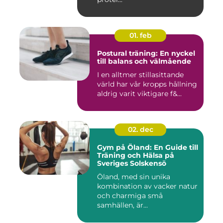
01. feb
Postural träning: En nyckel
till balans och välmående
I en alltmer stillasittande
värld har vår kropps hållning
aldrig varit viktigare f&...
02. dec
Gym på Öland: En Guide till
Träning och Hälsa på
Sveriges Solskensö
Öland, med sin unika
kombination av vacker natur
och charmiga små
samhällen, är...