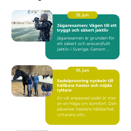
13. jun
Jägarexamen: Vägen till ett
tryggt och säkert jaktliv
jägarexamen är grunden för
ett säkert och ansvarsfullt
jaktliv i Sverige. Genom ...
01. jun
Sadelprovning nyckeln till
hållbara hästar och nöjda
ryttare
En väl anpassad sadel är mer
än en fråga om komfort. Den
påverkar hästens hållbarhet,
ryttarens sits...