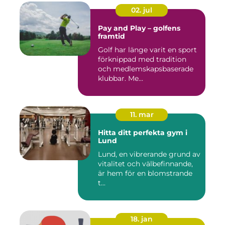
02. jul
Pay and Play – golfens
framtid
Golf har länge varit en sport
förknippad med tradition
och medlemskapsbaserade
klubbar. Me...
11. mar
Hitta ditt perfekta gym i
Lund
Lund, en vibrerande grund av
vitalitet och välbefinnande,
är hem för en blomstrande
t...
18. jan