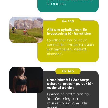
sin naturs...
04. feb
Allt om cykelbanor: En
investering för framtiden
Cykelbanor har blivit en
central del i moderna städer
och samhällen. Med ett
ökande f...
02. feb
Proteinkraft i Göteborg:
utforska proteinpulver för
optimal träning
I jakten på bättre träning,
återhämtning och
muskeluppbyggnad blir
protei...