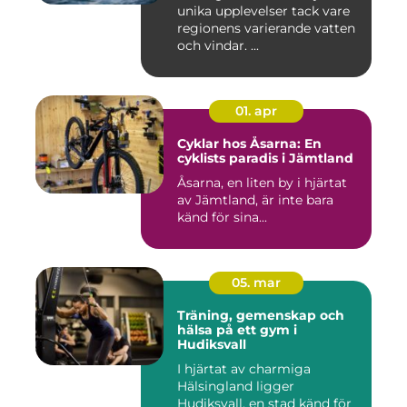
unika upplevelser tack vare
regionens varierande vatten
och vindar. ...
01. apr
Cyklar hos Åsarna: En
cyklists paradis i Jämtland
Åsarna, en liten by i hjärtat
av Jämtland, är inte bara
känd för sina...
05. mar
Träning, gemenskap och
hälsa på ett gym i
Hudiksvall
I hjärtat av charmiga
Hälsingland ligger
Hudiksvall, en stad känd för