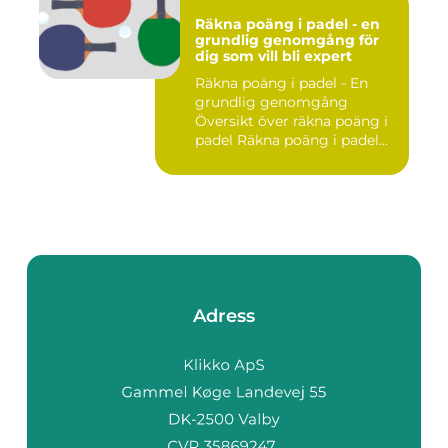
Räkna poäng i padel - en
grundlig genomgång för
dig som vill bli expert
Räkna poäng i padel - En
grundlig genomgång
Översikt över räkna poäng i
padel Räkna poäng i padel...
Adress