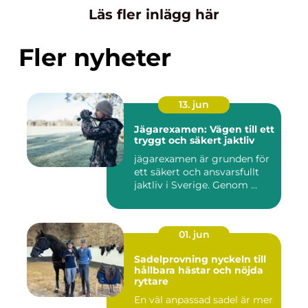
Läs fler inlägg här
Fler nyheter
13. jun
Jägarexamen: Vägen till ett
tryggt och säkert jaktliv
jägarexamen är grunden för
ett säkert och ansvarsfullt
jaktliv i Sverige. Genom ...
01. jun
Sadelprovning nyckeln till
hållbara hästar och nöjda
ryttare
En väl anpassad sadel är mer