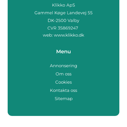
web:
www.klikko.dk
Menu
Annonsering
Om oss
Cookies
Kontakta oss
Sitemap