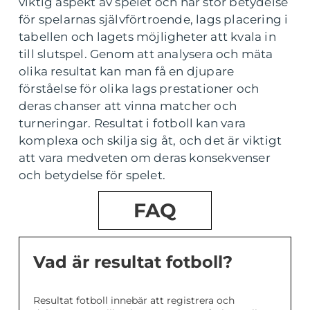
viktig aspekt av spelet och har stor betydelse
för spelarnas självförtroende, lags placering i
tabellen och lagets möjligheter att kvala in
till slutspel. Genom att analysera och mäta
olika resultat kan man få en djupare
förståelse för olika lags prestationer och
deras chanser att vinna matcher och
turneringar. Resultat i fotboll kan vara
komplexa och skilja sig åt, och det är viktigt
att vara medveten om deras konsekvenser
och betydelse för spelet.
FAQ
Vad är resultat fotboll?
Resultat fotboll innebär att registrera och