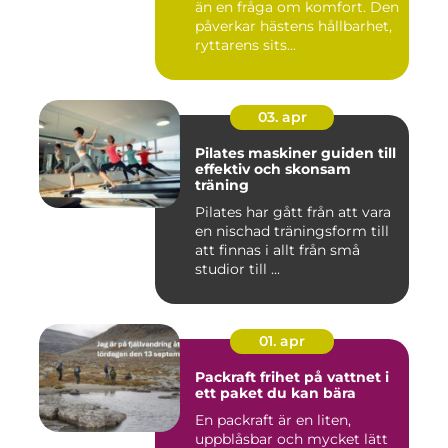
än en fråga om komfort. Den
påverkar hästens hållbarhet,
ryttarens sits...
03. apr
Pilates maskiner guiden till
effektiv och skonsam
träning
Pilates har gått från att vara
en nischad träningsform till
att finnas i allt från små
studior till ...
01. apr
Packraft frihet på vattnet i
ett paket du kan bära
En packraft är en liten,
uppblåsbar och mycket lätt