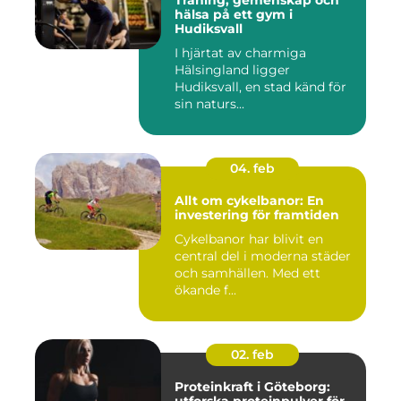
Träning, gemenskap och
hälsa på ett gym i
Hudiksvall
I hjärtat av charmiga
Hälsingland ligger
Hudiksvall, en stad känd för
sin naturs...
04. feb
Allt om cykelbanor: En
investering för framtiden
Cykelbanor har blivit en
central del i moderna städer
och samhällen. Med ett
ökande f...
02. feb
Proteinkraft i Göteborg: