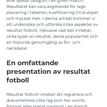
eller spelar oavgjort i en given match.
Resultatet kan vara avgörande för lags
placering i tabellen, kvalificering till slutspel
och mycket mer. I denna artikel kommer vi
att undersöka och utforska olika aspekter av
resultat fotboll, inklusive vad det innebär,
olika typer av resultat, deras popularitet och
en historisk genomgång av för- och
nackdelar.
En omfattande
presentation av resultat
fotboll
Resultat fotboll innebär att registrera och
dokumentera vilka lag som har vunnit,
förlorat eller spelat oavgjort i en match.