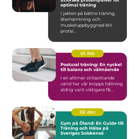
utforska proteinpulver för
optimal träning
I jakten på bättre träning,
återhämtning och
muskeluppbyggnad blir
protei...
01. feb
Postural träning: En nyckel
till balans och välmående
I en alltmer stillasittande
värld har vår kropps hållning
aldrig varit viktigare f&...
02. dec
Gym på Öland: En Guide till
Träning och Hälsa på
Sveriges Solskensö