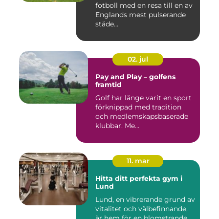
fotboll med en resa till en av
Englands mest pulserande
städe...
02. jul
Pay and Play – golfens
framtid
Golf har länge varit en sport
förknippad med tradition
och medlemskapsbaserade
klubbar. Me...
11. mar
Hitta ditt perfekta gym i
Lund
Lund, en vibrerande grund av
vitalitet och välbefinnande,
är hem för en blomstrande