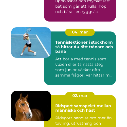
uppblåsbar och mycket lätt
båt som går att rulla ihop
och bära i en ryggsäc...
04. mar
Tennislektioner i stockholm
så hittar du rätt tränare och
bana
Att börja med tennis som
vuxen eller ta nästa steg
som junior väcker ofta
samma frågor: Var hittar m...
02. mar
Ridsport samspelet mellan
människa och häst
Ridsport handlar om mer än
tävling, utrustning och