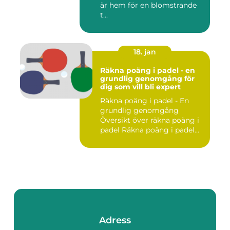
är hem för en blomstrande
t...
18. jan
Räkna poäng i padel - en
grundlig genomgång för
dig som vill bli expert
Räkna poäng i padel - En
grundlig genomgång
Översikt över räkna poäng i
padel Räkna poäng i padel...
Adress