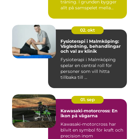
träning. I grunden bygger
allt på samspelet mella...
02. okt
Fysioterapi i Malmköping:
Vägledning, behandlingar
och val av klinik
Fysioterapi i Malmköping
spelar en central roll för
personer som vill hitta
tillbaka till ...
01. sep
Kawasaki-motorcross: En
ikon på vägarna
Kawasaki-motorcross har
blivit en symbol för kraft och
precision inom