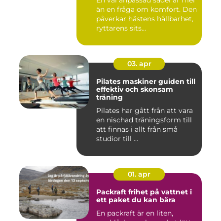
En väl anpassad sadel är mer
än en fråga om komfort. Den
påverkar hästens hållbarhet,
ryttarens sits...
03. apr
Pilates maskiner guiden till
effektiv och skonsam
träning
Pilates har gått från att vara
en nischad träningsform till
att finnas i allt från små
studior till ...
01. apr
Packraft frihet på vattnet i
ett paket du kan bära
En packraft är en liten,