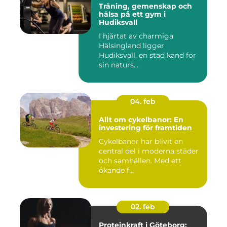
Träning, gemenskap och
hälsa på ett gym i
Hudiksvall
I hjärtat av charmiga
Hälsingland ligger
Hudiksvall, en stad känd för
sin naturs...
04. feb
Allt om cykelbanor: En
investering för framtiden
Cykelbanor har blivit en
central del i moderna städer
och samhällen. Med ett
ökande f...
02. feb
Proteinkraft i Göteborg: