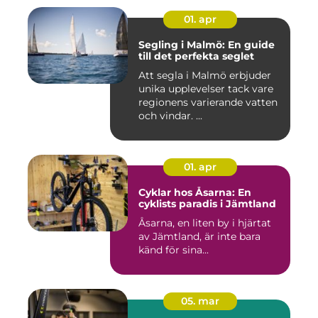
01. apr
Segling i Malmö: En guide
till det perfekta seglet
Att segla i Malmö erbjuder
unika upplevelser tack vare
regionens varierande vatten
och vindar. ...
01. apr
Cyklar hos Åsarna: En
cyklists paradis i Jämtland
Åsarna, en liten by i hjärtat
av Jämtland, är inte bara
känd för sina...
05. mar