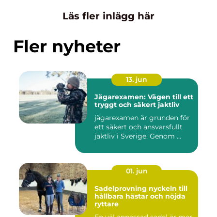
Läs fler inlägg här
Fler nyheter
13. jun
Jägarexamen: Vägen till ett
tryggt och säkert jaktliv
jägarexamen är grunden för
ett säkert och ansvarsfullt
jaktliv i Sverige. Genom ...
01. jun
Sadelprovning nyckeln till
hållbara hästar och nöjda
ryttare