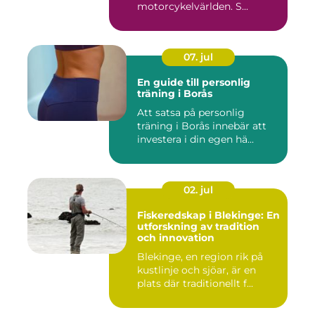
motorcykelvärlden. S...
07. jul
En guide till personlig
träning i Borås
Att satsa på personlig
träning i Borås innebär att
investera i din egen hä...
02. jul
Fiskeredskap i Blekinge: En
utforskning av tradition
och innovation
Blekinge, en region rik på
kustlinje och sjöar, är en
plats där traditionellt f...