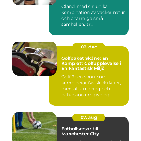
Öland, med sin unika
kombination av vacker natur
och charmiga små
samhällen, är...
02. dec
Golfpaket Skåne: En
Komplett Golfupplevelse i
En Fantastisk Miljö
Golf är en sport som
kombinerar fysisk aktivitet,
mental utmaning och
naturskön omgivning ...
07. aug
Fotbollsresor till
Manchester City