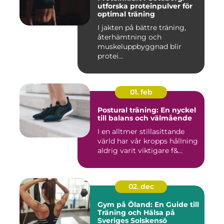
utforska proteinpulver för
optimal träning
I jakten på bättre träning,
återhämtning och
muskeluppbyggnad blir
protei...
01. feb
Postural träning: En nyckel
till balans och välmående
I en alltmer stillasittande
värld har vår kropps hållning
aldrig varit viktigare f&...
02. dec
Gym på Öland: En Guide till
Träning och Hälsa på
Sveriges Solskensö