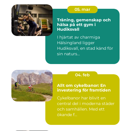
05. mar
Träning, gemenskap och
hälsa på ett gym i
Hudiksvall
I hjärtat av charmiga
Hälsingland ligger
Hudiksvall, en stad känd för
sin naturs...
04. feb
Allt om cykelbanor: En
investering för framtiden
Cykelbanor har blivit en
central del i moderna städer
och samhällen. Med ett
ökande f...