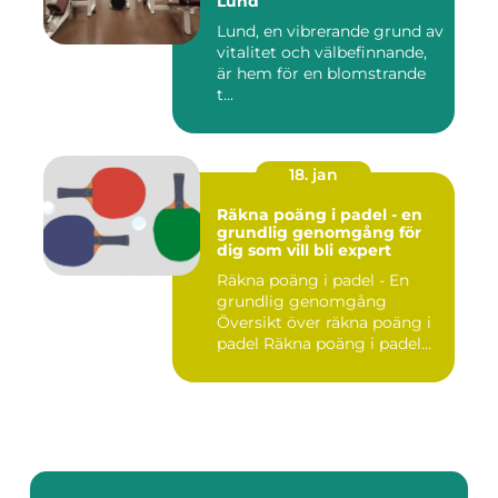
Lund
Lund, en vibrerande grund av
vitalitet och välbefinnande,
är hem för en blomstrande
t...
18. jan
Räkna poäng i padel - en
grundlig genomgång för
dig som vill bli expert
Räkna poäng i padel - En
grundlig genomgång
Översikt över räkna poäng i
padel Räkna poäng i padel...