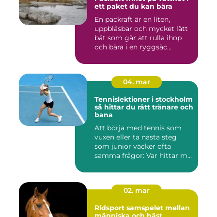
ett paket du kan bära
En packraft är en liten,
uppblåsbar och mycket lätt
båt som går att rulla ihop
och bära i en ryggsäc...
04. mar
Tennislektioner i stockholm
så hittar du rätt tränare och
bana
Att börja med tennis som
vuxen eller ta nästa steg
som junior väcker ofta
samma frågor: Var hittar m...
02. mar
Ridsport samspelet mellan
människa och häst