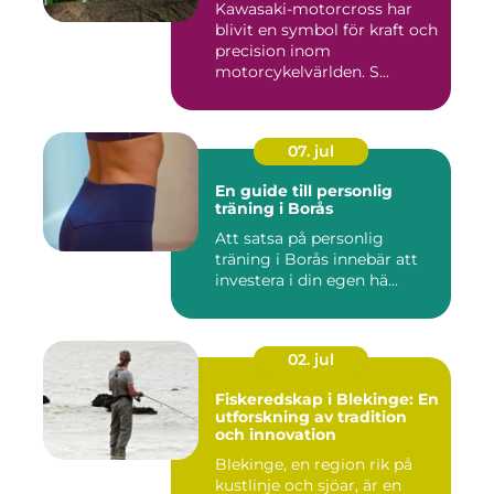
Kawasaki-motorcross har
blivit en symbol för kraft och
precision inom
motorcykelvärlden. S...
07. jul
En guide till personlig
träning i Borås
Att satsa på personlig
träning i Borås innebär att
investera i din egen hä...
02. jul
Fiskeredskap i Blekinge: En
utforskning av tradition
och innovation
Blekinge, en region rik på
kustlinje och sjöar, är en