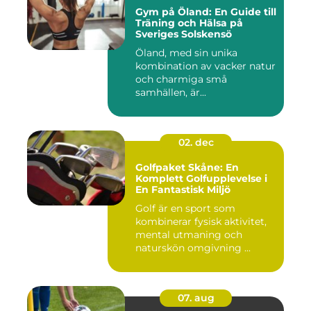
Gym på Öland: En Guide till
Träning och Hälsa på
Sveriges Solskensö
Öland, med sin unika
kombination av vacker natur
och charmiga små
samhällen, är...
02. dec
Golfpaket Skåne: En
Komplett Golfupplevelse i
En Fantastisk Miljö
Golf är en sport som
kombinerar fysisk aktivitet,
mental utmaning och
naturskön omgivning ...
07. aug