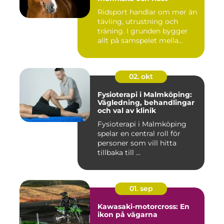
Ridsport handlar om mer än
tävling, utrustning och
träning. I grunden bygger
allt på samspelet mella...
02. okt
Fysioterapi i Malmköping:
Vägledning, behandlingar
och val av klinik
Fysioterapi i Malmköping
spelar en central roll för
personer som vill hitta
tillbaka till ...
01. sep
Kawasaki-motorcross: En
ikon på vägarna