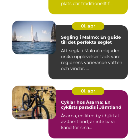
plats där traditionellt f...
01. apr
Segling i Malmö: En guide
till det perfekta seglet
Att segla i Malmö erbjuder
unika upplevelser tack vare
regionens varierande vatten
och vindar. ...
01. apr
Cyklar hos Åsarna: En
cyklists paradis i Jämtland
Åsarna, en liten by i hjärtat
av Jämtland, är inte bara
känd för sina...