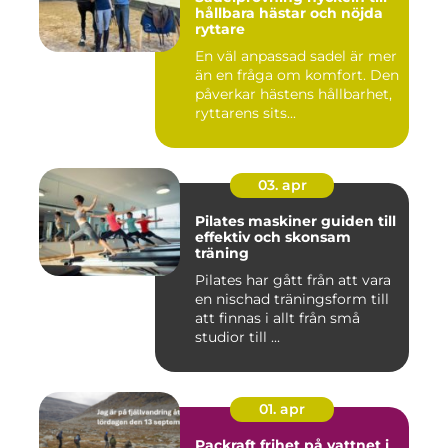
hållbara hästar och nöjda
ryttare
En väl anpassad sadel är mer
än en fråga om komfort. Den
påverkar hästens hållbarhet,
ryttarens sits...
03. apr
Pilates maskiner guiden till
effektiv och skonsam
träning
Pilates har gått från att vara
en nischad träningsform till
att finnas i allt från små
studior till ...
01. apr
Packraft frihet på vattnet i