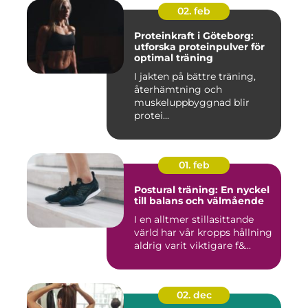
02. feb
Proteinkraft i Göteborg:
utforska proteinpulver för
optimal träning
I jakten på bättre träning,
återhämtning och
muskeluppbyggnad blir
protei...
01. feb
Postural träning: En nyckel
till balans och välmående
I en alltmer stillasittande
värld har vår kropps hållning
aldrig varit viktigare f&...
02. dec