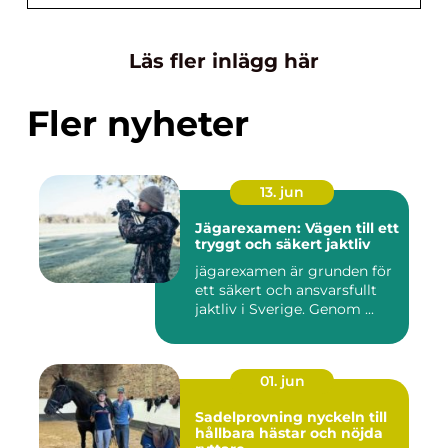
Läs fler inlägg här
Fler nyheter
13. jun
Jägarexamen: Vägen till ett
tryggt och säkert jaktliv
jägarexamen är grunden för
ett säkert och ansvarsfullt
jaktliv i Sverige. Genom ...
01. jun
Sadelprovning nyckeln till
hållbara hästar och nöjda