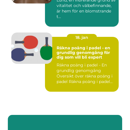
Lund, en vibrerande grund av
vitalitet och välbefinnande,
är hem för en blomstrande
t...
18. jan
Räkna poäng i padel - en
grundlig genomgång för
dig som vill bli expert
Räkna poäng i padel - En
grundlig genomgång
Översikt över räkna poäng i
padel Räkna poäng i padel...