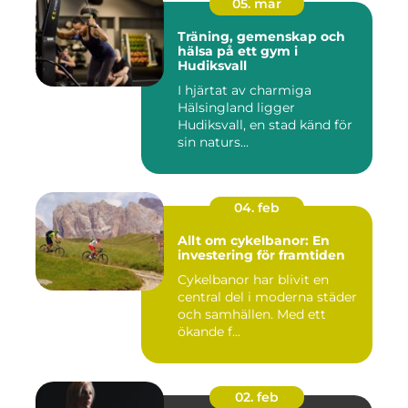
05. mar
Träning, gemenskap och
hälsa på ett gym i
Hudiksvall
I hjärtat av charmiga
Hälsingland ligger
Hudiksvall, en stad känd för
sin naturs...
04. feb
Allt om cykelbanor: En
investering för framtiden
Cykelbanor har blivit en
central del i moderna städer
och samhällen. Med ett
ökande f...
02. feb