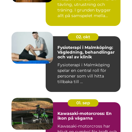
tävling, utrustning och
träning. I grunden bygger
allt på samspelet mella...
02. okt
Fysioterapi i Malmköping:
Vägledning, behandlingar
och val av klinik
Fysioterapi i Malmköping
spelar en central roll för
personer som vill hitta
tillbaka till ...
01. sep
Kawasaki-motorcross: En
ikon på vägarna
Kawasaki-motorcross har
blivit en symbol för kraft och