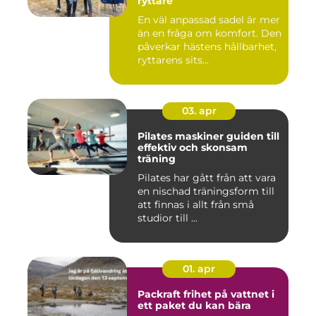
ryttare
En väl anpassad sadel är mer
än en fråga om komfort. Den
påverkar hästens hållbarhet,
ryttarens sits...
03. apr
Pilates maskiner guiden till
effektiv och skonsam
träning
Pilates har gått från att vara
en nischad träningsform till
att finnas i allt från små
studior till ...
01. apr
Packraft frihet på vattnet i
ett paket du kan bära