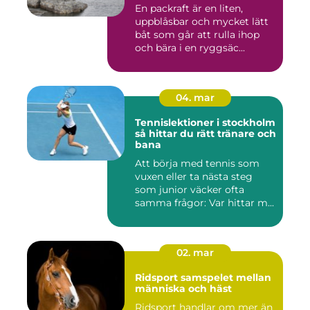
En packraft är en liten,
uppblåsbar och mycket lätt
båt som går att rulla ihop
och bära i en ryggsäc...
04. mar
Tennislektioner i stockholm
så hittar du rätt tränare och
bana
Att börja med tennis som
vuxen eller ta nästa steg
som junior väcker ofta
samma frågor: Var hittar m...
02. mar
Ridsport samspelet mellan
människa och häst
Ridsport handlar om mer än