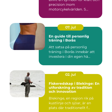
precision inom
motorcykelvärlden. S...
07. jul
En guide till personlig
träning i Borås
Att satsa på personlig
träning i Borås innebär att
investera i din egen hä...
02. jul
Fiskeredskap i Blekinge: En
utforskning av tradition
och innovation
Blekinge, en region rik på
kustlinje och sjöar, är en
plats där traditionellt f...