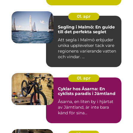
01. apr
Segling i Malmö: En guide
till det perfekta seglet
Att segla i Malmö erbjuder
unika upplevelser tack vare
regionens varierande vatten
och vindar. ...
01. apr
Cyklar hos Åsarna: En
cyklists paradis i Jämtland
Åsarna, en liten by i hjärtat
av Jämtland, är inte bara
känd för sina...