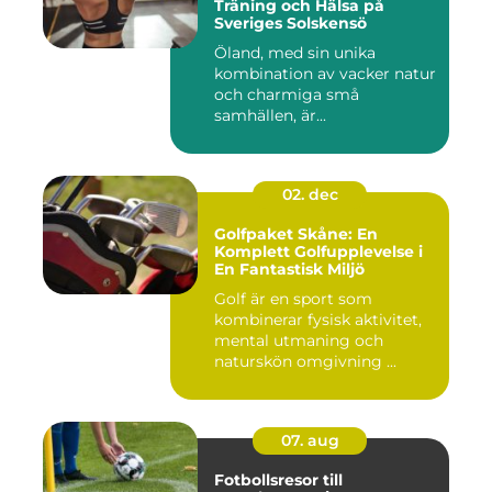
Träning och Hälsa på
Sveriges Solskensö
Öland, med sin unika
kombination av vacker natur
och charmiga små
samhällen, är...
02. dec
Golfpaket Skåne: En
Komplett Golfupplevelse i
En Fantastisk Miljö
Golf är en sport som
kombinerar fysisk aktivitet,
mental utmaning och
naturskön omgivning ...
07. aug
Fotbollsresor till