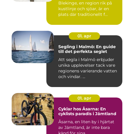
Blekinge, en region rik på
kustlinje och sjöar, är en
plats där traditionellt f...
01. apr
Segling i Malmö: En guide
till det perfekta seglet
Att segla i Malmö erbjuder
unika upplevelser tack vare
regionens varierande vatten
och vindar. ...
01. apr
Cyklar hos Åsarna: En
cyklists paradis i Jämtland
Åsarna, en liten by i hjärtat
av Jämtland, är inte bara
känd för sina...