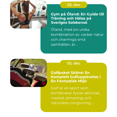
02. dec
Gym på Öland: En Guide till
Träning och Hälsa på
Sveriges Solskensö
Öland, med sin unika
kombination av vacker natur
och charmiga små
samhällen, är...
02. dec
Golfpaket Skåne: En
Komplett Golfupplevelse i
En Fantastisk Miljö
Golf är en sport som
kombinerar fysisk aktivitet,
mental utmaning och
naturskön omgivning ...