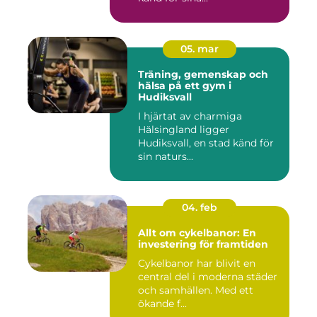
05. mar
Träning, gemenskap och
hälsa på ett gym i
Hudiksvall
I hjärtat av charmiga
Hälsingland ligger
Hudiksvall, en stad känd för
sin naturs...
04. feb
Allt om cykelbanor: En
investering för framtiden
Cykelbanor har blivit en
central del i moderna städer
och samhällen. Med ett
ökande f...