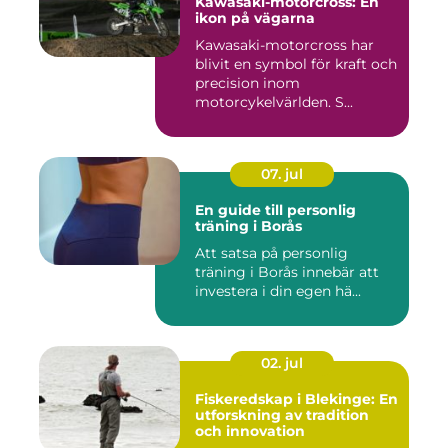
Kawasaki-motorcross: En
ikon på vägarna
Kawasaki-motorcross har
blivit en symbol för kraft och
precision inom
motorcykelvärlden. S...
07. jul
En guide till personlig
träning i Borås
Att satsa på personlig
träning i Borås innebär att
investera i din egen hä...
02. jul
Fiskeredskap i Blekinge: En
utforskning av tradition
och innovation