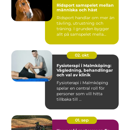
Ridsport samspelet mellan
människa och häst
Ridsport handlar om mer än
tävling, utrustning och
träning. I grunden bygger
allt på samspelet mella...
02. okt
Fysioterapi i Malmköping:
Vägledning, behandlingar
och val av klinik
Fysioterapi i Malmköping
spelar en central roll för
personer som vill hitta
tillbaka till ...
01. sep