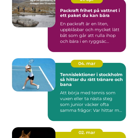
Packraft frihet på vattnet i
ett paket du kan bära
En packraft är en liten,
uppblåsbar och mycket lätt
båt som går att rulla ihop
och bära i en ryggsäc...
04. mar
Tennislektioner i stockholm
så hittar du rätt tränare och
bana
Att börja med tennis som
vuxen eller ta nästa steg
som junior väcker ofta
samma frågor: Var hittar m...
02. mar