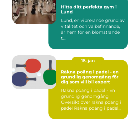
Hitta ditt perfekta gym i
Lund
Lund, en vibrerande grund av
vitalitet och välbefinnande,
är hem för en blomstrande
t...
18. jan
Räkna poäng i padel - en
grundlig genomgång för
dig som vill bli expert
Räkna poäng i padel - En
grundlig genomgång
Översikt över räkna poäng i
padel Räkna poäng i padel...