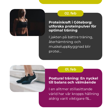
02. feb
Proteinkraft i Göteborg:
utforska proteinpulver för
optimal träning
I jakten på bättre träning,
återhämtning och
muskeluppbyggnad blir
protei...
01. feb
Postural träning: En nyckel
till balans och välmående
I en alltmer stillasittande
värld har vår kropps hållning
aldrig varit viktigare f&...