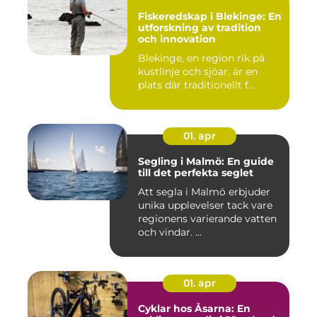
Fiskeredskap i Blekinge: En
utforskning av tradition
och innovation
Blekinge, en region rik på
kustlinje och sjöar, är en
plats där traditionellt f...
01. apr
Segling i Malmö: En guide
till det perfekta seglet
Att segla i Malmö erbjuder
unika upplevelser tack vare
regionens varierande vatten
och vindar. ...
01. apr
Cyklar hos Åsarna: En