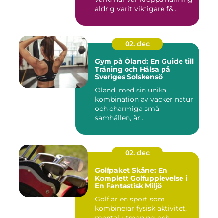
aldrig varit viktigare f&...
02. dec
Gym på Öland: En Guide till
Träning och Hälsa på
Sveriges Solskensö
Öland, med sin unika
kombination av vacker natur
och charmiga små
samhällen, är...
02. dec
Golfpaket Skåne: En
Komplett Golfupplevelse i
En Fantastisk Miljö
Golf är en sport som
kombinerar fysisk aktivitet,
mental utmaning och