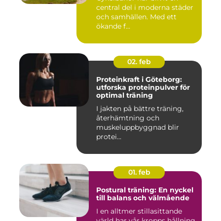
central del i moderna städer
och samhällen. Med ett
ökande f...
02. feb
Proteinkraft i Göteborg:
utforska proteinpulver för
optimal träning
I jakten på bättre träning,
återhämtning och
muskeluppbyggnad blir
protei...
01. feb
Postural träning: En nyckel
till balans och välmående
I en alltmer stillasittande
värld har vår kropps hållning