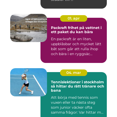
01. apr
Packraft frihet på vattnet i
ett paket du kan bära
En packraft är en liten,
uppblåsbar och mycket lätt
båt som går att rulla ihop
och bära i en ryggsäc...
04. mar
Tennislektioner i stockholm
så hittar du rätt tränare och
bana
Att börja med tennis som
vuxen eller ta nästa steg
som junior väcker ofta
samma frågor: Var hittar m...