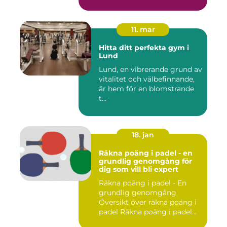
11. mar
Hitta ditt perfekta gym i
Lund
Lund, en vibrerande grund av
vitalitet och välbefinnande,
är hem för en blomstrande
t...
18. jan
Räkna poäng i padel - en
grundlig genomgång för
dig som vill bli expert
Räkna poäng i padel - En
grundlig genomgång
Översikt över räkna poäng i
padel Räkna poäng i padel...