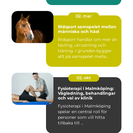
02. mar
Ridsport samspelet mellan
människa och häst
Ridsport handlar om mer än
tävling, utrustning och
träning. I grunden bygger
allt på samspelet mella...
02. okt
Fysioterapi i Malmköping:
Vägledning, behandlingar
och val av klinik
Fysioterapi i Malmköping
spelar en central roll för
personer som vill hitta
tillbaka till ...