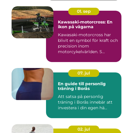
01. sep
Kawasaki-motorcross: En
ikon på vägarna
Kawasaki-motorcross har
blivit en symbol för kraft och
precision inom
motorcykelvärlden. S...
07. jul
En guide till personlig
träning i Borås
Att satsa på personlig
träning i Borås innebär att
investera i din egen hä...
02. jul