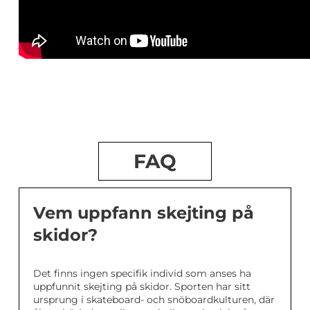
FAQ
Vem uppfann skejting på
skidor?
Det finns ingen specifik individ som anses ha
uppfunnit skejting på skidor. Sporten har sitt
ursprung i skateboard- och snöboardkulturen, där