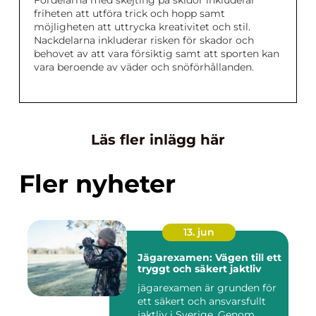
Fördelarna med skejting på skidor inkluderar
friheten att utföra trick och hopp samt
möjligheten att uttrycka kreativitet och stil.
Nackdelarna inkluderar risken för skador och
behovet av att vara försiktig samt att sporten kan
vara beroende av väder och snöförhållanden.
Läs fler inlägg här
Fler nyheter
13. jun
Jägarexamen: Vägen till ett
tryggt och säkert jaktliv
jägarexamen är grunden för
ett säkert och ansvarsfullt
jaktliv i Sverige. Genom ...