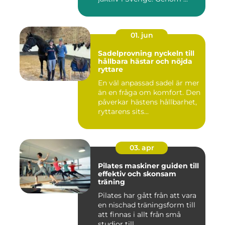
01. jun
Sadelprovning nyckeln till
hållbara hästar och nöjda
ryttare
En väl anpassad sadel är mer
än en fråga om komfort. Den
påverkar hästens hållbarhet,
ryttarens sits...
03. apr
Pilates maskiner guiden till
effektiv och skonsam
träning
Pilates har gått från att vara
en nischad träningsform till
att finnas i allt från små
studior till ...