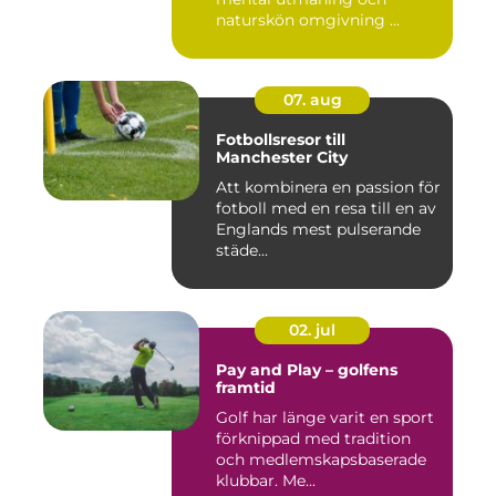
naturskön omgivning ...
07. aug
Fotbollsresor till
Manchester City
Att kombinera en passion för
fotboll med en resa till en av
Englands mest pulserande
städe...
02. jul
Pay and Play – golfens
framtid
Golf har länge varit en sport
förknippad med tradition
och medlemskapsbaserade
klubbar. Me...