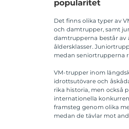
popularitet
Det finns olika typer av 
och damtrupper, samt jun
damtrupperna består av å
åldersklasser. Juniortrup
medan seniortrupperna re
VM-trupper inom längdsk
idrottsutövare och åskåda
rika historia, men också
internationella konkurre
framsteg genom olika med
medan de tävlar mot andr