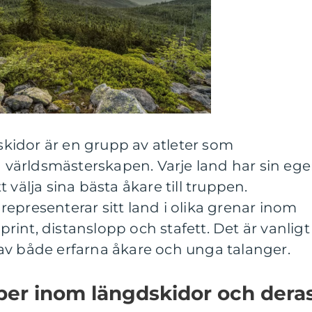
idor är en grupp av atleter som
id världsmästerskapen. Varje land har sin eg
 välja sina bästa åkare till truppen.
epresenterar sitt land i olika grenar inom
int, distanslopp och stafett. Det är vanligt
av både erfarna åkare och unga talanger.
per inom längdskidor och dera