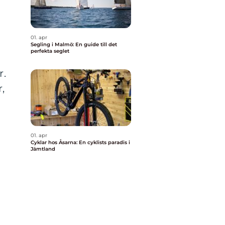
01. apr
Segling i Malmö: En guide till det
perfekta seglet
r.
,
i
01. apr
Cyklar hos Åsarna: En cyklists paradis i
Jämtland