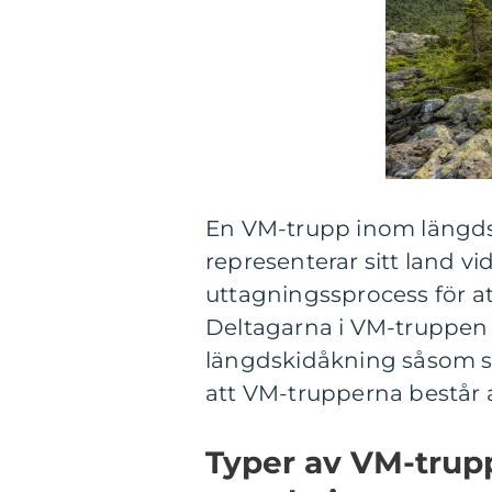
En VM-trupp inom längdsk
representerar sitt land v
uttagningssprocess för att
Deltagarna i VM-truppen r
längdskidåkning såsom spr
att VM-trupperna består 
Typer av VM-trup