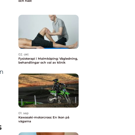
och häst
02. okt
Fysioterapi i Malmköping: Vägledning,
behandlingar och val av klinik
en
01. sep
Kawasaki-motorcross: En ikon på
vägarna
s