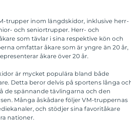
VM-trupper inom längdskidor, inklusive herr-
ior- och seniortrupper. Herr- och
kare som tävlar i sina respektive kön och
perna omfattar åkare som är yngre än 20 år,
presenterar åkare över 20 år.
idor är mycket populära bland både
re. Detta beror delvis på sportens långa oc
 på de spännande tävlingarna och den
nsen. Många åskådare följer VM-truppernas
iekanaler, och stödjer sina favoritåkare
a nationer.