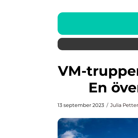
VM-truppen inom längdskidor:
En öve
13 september 2023
Julia Pette