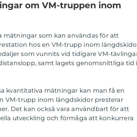
ningar om VM-truppen inom
iva mätningar som kan användas för att
station hos en VM-trupp inom längdskido
daljer som vunnits vid tidigare VM-tävlingar
r distanslopp, samt lagets genomsnittliga tid 
a kvantitativa mätningar kan man få en
 en VM-trupp inom längdskidor presterar
er. Det kan också vara användbart för att
lla utveckling och förmåga att konkurrera