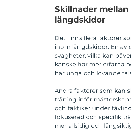
Skillnader mellan
längdskidor
Det finns flera faktorer s
inom längdskidor. En av d
svagheter, vilka kan påver
kanske har mer erfarna 
har unga och lovande tal
Andra faktorer som kan sk
träning inför mästerskap
och taktiker under tävlin
fokuserad och specifik t
mer allsidig och långsikti