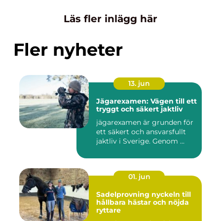
Läs fler inlägg här
Fler nyheter
13. jun
Jägarexamen: Vägen till ett
tryggt och säkert jaktliv
jägarexamen är grunden för
ett säkert och ansvarsfullt
jaktliv i Sverige. Genom ...
01. jun
Sadelprovning nyckeln till
hållbara hästar och nöjda
ryttare