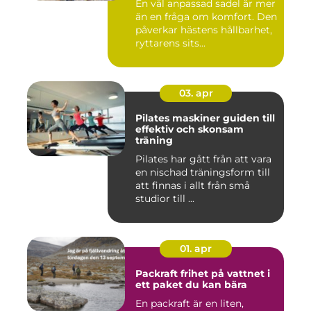
En väl anpassad sadel är mer
än en fråga om komfort. Den
påverkar hästens hållbarhet,
ryttarens sits...
03. apr
Pilates maskiner guiden till
effektiv och skonsam
träning
Pilates har gått från att vara
en nischad träningsform till
att finnas i allt från små
studior till ...
01. apr
Packraft frihet på vattnet i
ett paket du kan bära
En packraft är en liten,