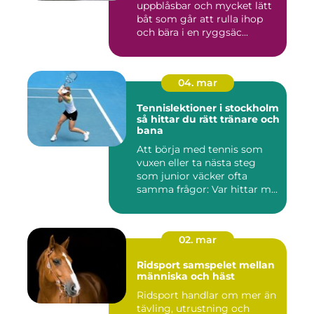
uppblåsbar och mycket lätt
båt som går att rulla ihop
och bära i en ryggsäc...
04. mar
Tennislektioner i stockholm
så hittar du rätt tränare och
bana
Att börja med tennis som
vuxen eller ta nästa steg
som junior väcker ofta
samma frågor: Var hittar m...
02. mar
Ridsport samspelet mellan
människa och häst
Ridsport handlar om mer än
tävling, utrustning och