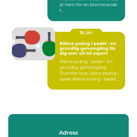
är hem för en blomstrande
t...
18. jan
Räkna poäng i padel - en
grundlig genomgång för
dig som vill bli expert
Räkna poäng i padel - En
grundlig genomgång
Översikt över räkna poäng i
padel Räkna poäng i padel...
Adress