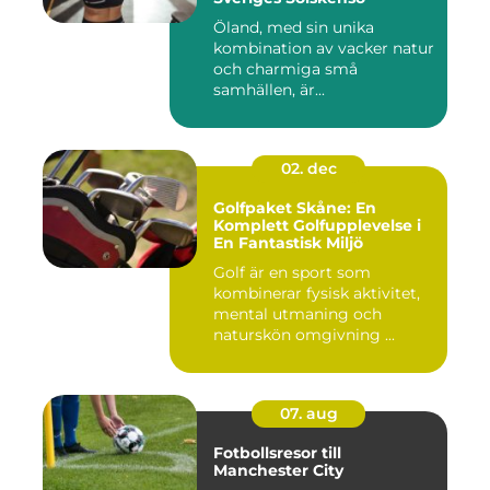
Öland, med sin unika
kombination av vacker natur
och charmiga små
samhällen, är...
02. dec
Golfpaket Skåne: En
Komplett Golfupplevelse i
En Fantastisk Miljö
Golf är en sport som
kombinerar fysisk aktivitet,
mental utmaning och
naturskön omgivning ...
07. aug
Fotbollsresor till
Manchester City