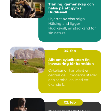
Träning, gemenskap och
hälsa på ett gym i
Hudiksvall
I hjärtat av charmiga
Hälsingland ligger
Hudiksvall, en stad känd för
sin naturs...
04. feb
Allt om cykelbanor: En
investering för framtiden
Cykelbanor har blivit en
central del i moderna städer
och samhällen. Med ett
ökande f...
02. feb