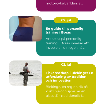
motorcykelvärlden. S...
07. jul
En guide till personlig
träning i Borås
Att satsa på personlig
träning i Borås innebär att
investera i din egen hä...
02. jul
Fiskeredskap i Blekinge: En
utforskning av tradition
och innovation
Blekinge, en region rik på
kustlinje och sjöar, är en
plats där traditionellt f...