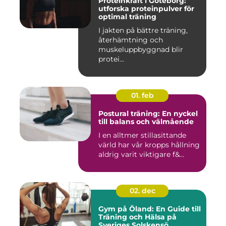
Proteinkraft i Göteborg:
utforska proteinpulver för
optimal träning
I jakten på bättre träning,
återhämtning och
muskeluppbyggnad blir
protei...
01. feb
Postural träning: En nyckel
till balans och välmående
I en alltmer stillasittande
värld har vår kropps hållning
aldrig varit viktigare f&...
02. dec
Gym på Öland: En Guide till
Träning och Hälsa på
Sveriges Solskensö