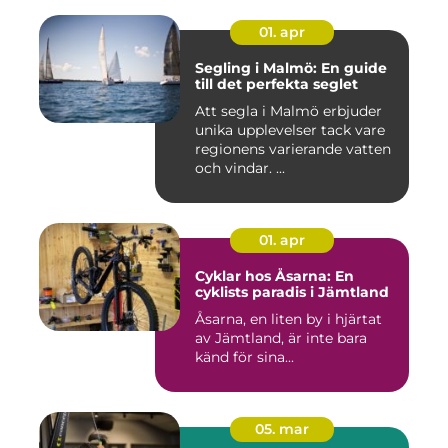
01. apr
Segling i Malmö: En guide
till det perfekta seglet
Att segla i Malmö erbjuder
unika upplevelser tack vare
regionens varierande vatten
och vindar. ...
01. apr
Cyklar hos Åsarna: En
cyklists paradis i Jämtland
Åsarna, en liten by i hjärtat
av Jämtland, är inte bara
känd för sina...
05. mar