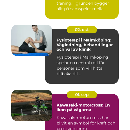
träning. I grunden bygger
allt på samspelet mella...
02. okt
Fysioterapi i Malmköping:
Vägledning, behandlingar
och val av klinik
Fysioterapi i Malmköping
spelar en central roll för
personer som vill hitta
tillbaka till ...
01. sep
Kawasaki-motorcross: En
ikon på vägarna
Kawasaki-motorcross har
blivit en symbol för kraft och
precision inom